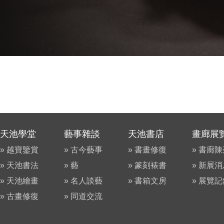
天池學堂
藝事雜談
天池書店
畫廊展
» 越寶鑒賞
» 古今藝事
» 書畫修復
» 書廊
» 天池書法
» 藝
» 篆刻裱書
» 新展
» 天池繪畫
» 名人談藝
» 書箱文房
» 展覽
» 古畫修復
» 同道交流