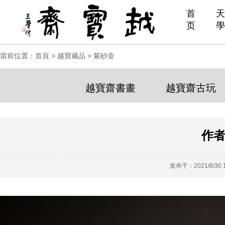
首
天
页
學
當前位置：
首頁
>
越寶藏品
>
紫砂壶
越寶齋書畫
越寶齋古玩
作者
发布于：2021/8/30