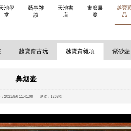
越寶
天池學
藝事雜
天池書
畫廊展
品
堂
談
店
覽
畫
越寶齋古玩
越寶齋雜項
紫砂壶
鼻烟壶
2021/8/6 11:41:08 浏览：1268次