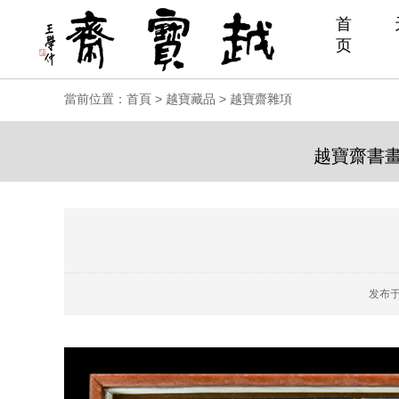
首
页
當前位置：
首頁
>
越寶藏品
>
越寶齋雜項
越寶齋書
发布于：