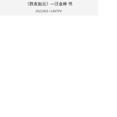
《胜友如云》—汪金林 书
2021/8/3 / 1487PV