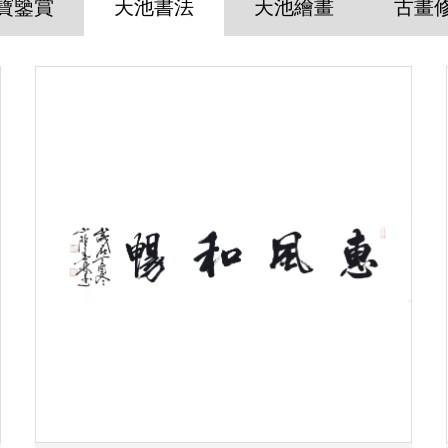
寶鑒賞
天池書法
天池繪畫
古畫