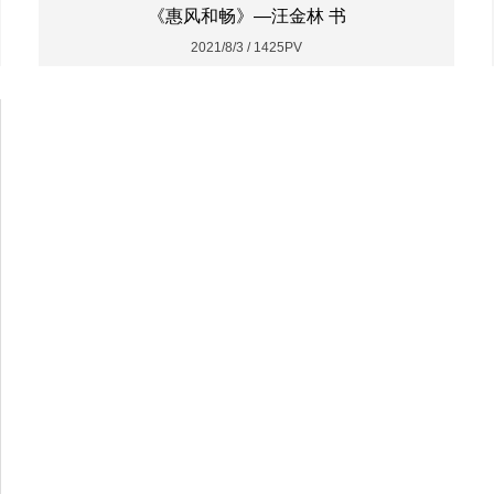
《惠风和畅》—汪金林 书
2021/8/3 / 1425PV