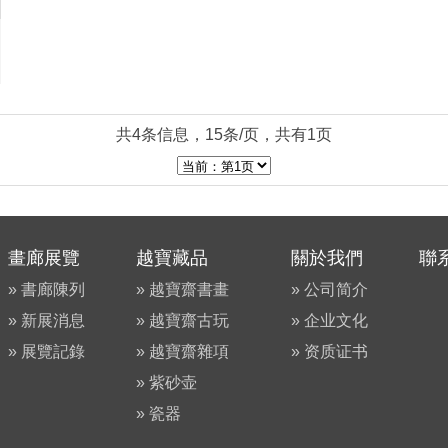
共4条信息，15条/页，共有1页
畫廊展覽
越寶藏品
關於我們
聯
» 書廊陳列
» 越寶齋書畫
» 公司简介
» 新展消息
» 越寶齋古玩
» 企业文化
» 展覽記錄
» 越寶齋雜項
» 资质证书
» 紫砂壶
» 瓷器