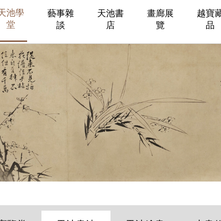
天池學
藝事雜
天池書
畫廊展
越寶
堂
談
店
覽
品