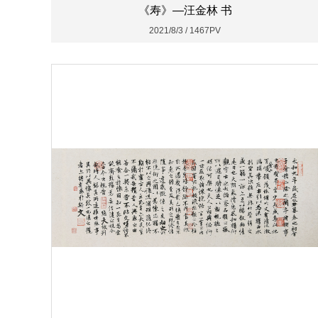
《寿》—汪金林 书
2021/8/3 / 1467PV