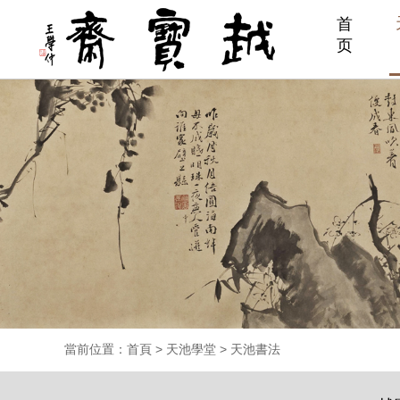
首
页
當前位置：
首頁
>
天池學堂
>
天池書法