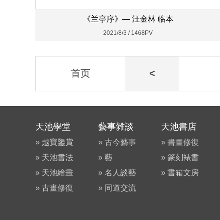
《兰亭序》— 汪金林 临本
2021/8/3 / 1468PV
首页
<
天池學堂
藝事雜談
天池書店
» 越寶鑒賞
» 古今藝事
» 書畫修復
» 天池書法
» 藝
» 篆刻裱書
» 天池繪畫
» 名人談藝
» 書箱文房
» 古畫修復
» 同道交流