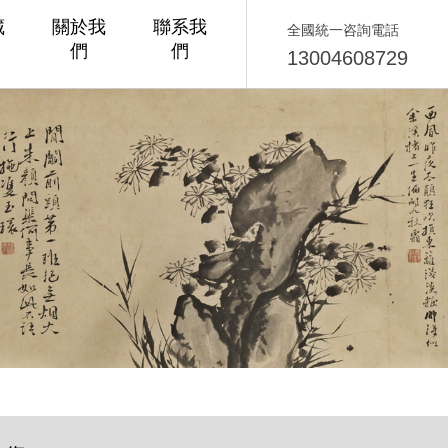
藏
關於我
聯系我
全國統一咨詢電話
們
們
13004608729